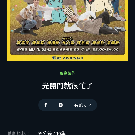
利害關係人專區
商洽聯繫
ZH
EN
CH
影劇製作
光開門就很忙了
Netflix
戲劇規格：
95分鐘 / 10集