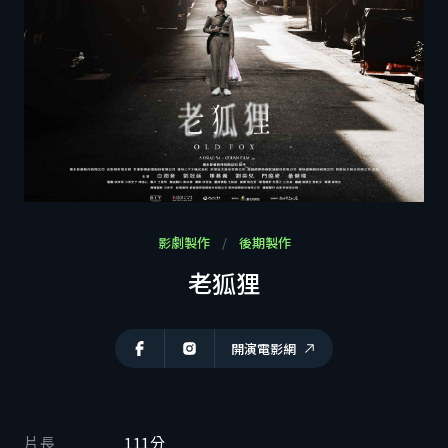
利害關係人專區
商洽聯繫
ZH
EN
CH
影劇製作
後期製作
老狐狸
開演電影網
片長
111分