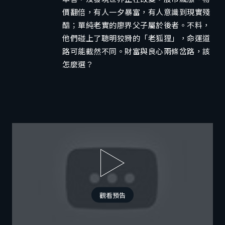
價翻倍，有人一夕暴富，有人意識到現實殘
酷；單純老實的廖界父子屬於後者。不料，
他們碰上了聰明狡猾的「老狐狸」，命運道
路可能截然不同。財富與良心兩條岔路，該
怎麼選？
觀看預告