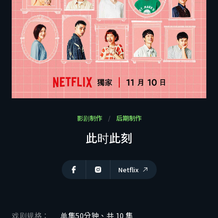
利害关系人专区
商洽联系
CH
EN
ZH
影剧制作
后期制作
此时此刻
Netflix
戏剧规格：
单集50分钟、共 10 集