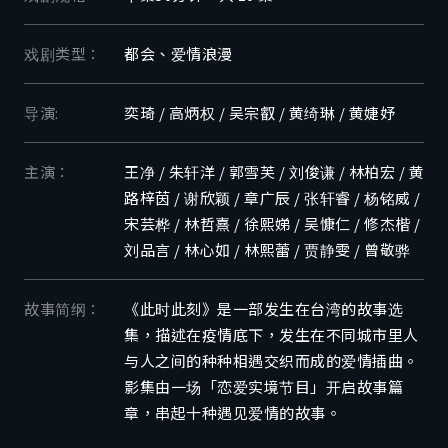
戏剧类型：
都会、爱情浪漫
导演:
奕琦 / 高炳权 / 吴宗叡 / 黄绮琳 / 黄婕妤
主演：
王净 / 朱轩洋 / 郭雪芙 / 刘俊谦 / 林柏宏 / 黄
路梓茵 / 谢欣颖 / 章广辰 / 张轩睿 / 杨铭威 /
宋芸桦 / 林哲熹 / 徐熙娣 / 吴慷仁 / 修杰楷 /
刘品言 / 林心如 / 林熙蕾 / 贾静雯 / 曾敬骅
故事简纲：
《此时此刻》是一部发生在台湾的故事选
集，描述在疫情底下，发生在不同城市里人
与人之间的种种相遇交织而成的爱情插曲。
影集由一场「恋爱实境节目」开启故事篇
章，串起十种遇见爱情的故事。